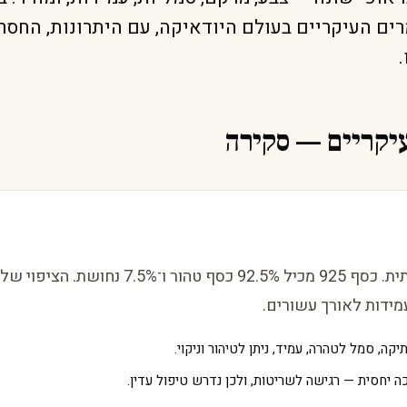
ים העיקריים בעולם היודאיקה, עם היתרונות, החסרו
יקריים — סקירה
הבחירה המסורתית. כסף 925 מכיל 92.5% כסף טהור ו־%
מידות לאורך עשורים.
קה, סמל לטהרה, עמיד, ניתן לטיהור וניקוי.
 יחסית — רגישה לשריטות, ולכן נדרש טיפול עדין.