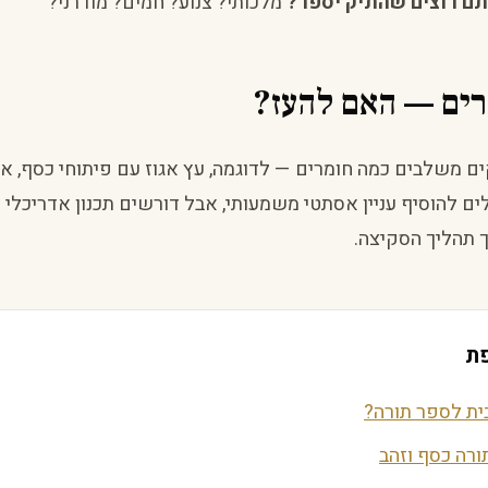
תם רוצים שהתיק יספר?
מלכותי? צנוע? חמים? מודרני?
רים — האם להעז?
ם משלבים כמה חומרים — לדוגמה, עץ אגוז עם פיתוחי כסף, או 
ים להוסיף עניין אסתטי משמעותי, אבל דורשים תכנון אדריכלי 
 תהליך הסקיצה.
ת
ית לספר תורה?
ורה כסף וזהב