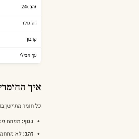
זהב 24k
רוז גולד
קרבון
עץ אצילי
איך החומרי
כל חומר מתיישן בד
כסף:
מפתח פטינ
זהב:
לא מתחמצן