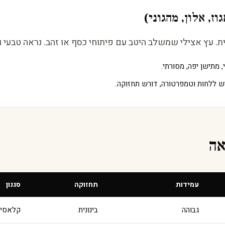
וז, אלון, מהגוני)
 עץ אצילי שמשלב היטב עם פיתוחי כסף או זהב. נראה טבעי ו
 מתישן יפה, מסורתי.
ש ללחות וטמפרטורה, דורש תחזוקה.
אה
עמידות
תחזוקה
סגנון
גבוהה
בינונית
קלאסי