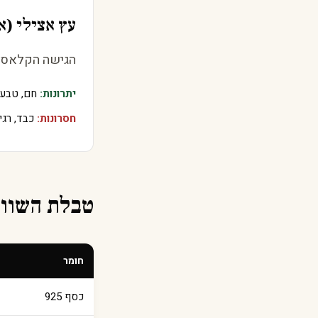
עץ אצילי (אג
הגישה הקלאסית.
יתרונות:
חם, טבעי,
חסרונות:
כבד, רגי
טבלת השוו
חומר
כסף 925