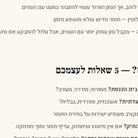
זהב, אך הגוון הוורוד עשוי להתבהר במעט עם השנים.
וטין — חומר חדיש שלא מושפע מזמן.
 — מקבל גוון עמוק יותר עם השנים, אבל עלול להתבקע אם נח
ת לעצמכם
בית הכנסת?
מסורתי, מודרני, מעורב?
עדתית?
אשכנזית, ספרדית, בבלית?
ציב משפיע ישירות על בחירת החומר.
התיק?
אם אין מישהו שיתחזק, עדיף חומר נמוך-תחזוקה.