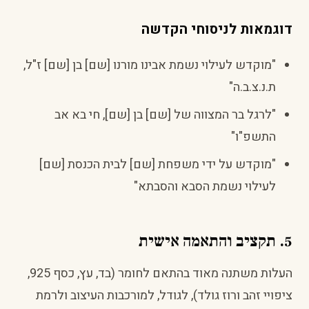
דוגמאות לניסוחי הקדשה
"מוקדש לעילוי נשמת אבינו מורנו [שם] בן [שם] ז"ל,
ת.נ.צ.ב.ה"
"לרגל בר המצווה של [שם] בן [שם], חי בא אב
התשפ"ו"
"מוקדש על ידי משפחת [שם] לבית הכנסת [שם]
לעילוי נשמת הסבא והסבתא"
5. תקציב והתאמה אישית
העלות משתנה מאוד בהתאם לחומר (בד, עץ, כסף 925,
ציפויי זהב ורוז גולד), לגודל, למורכבות העיצוב ולרמת