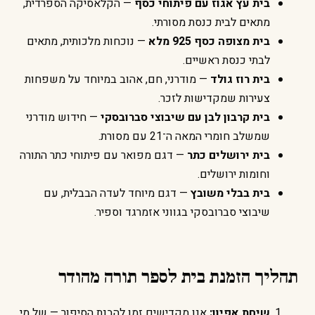
בית עץ אגוז עם פיתוחי כסף
— הקלאסיקה הספרדית,
מתאים לבית כנסת מסורתי.
בית מצופה כסף 925 מלא
— נוכחות מלכותית, מתאים
לבתי כנסת ראשיים.
בית רוז גולד
— מודרני, חם, אהוב במיוחד על משפחות
צעירות שמקדישות לזכר.
בית קרבון לבן עם שיבוצי סברובסקי
— חידוש מודרני
שמשלב חומרי המאה ה־21 עם מסורת.
בית ירושלים כתר
— דגם מפואר עם פיתוחי כתר התורה
וחומות ירושלים.
בית בבלי משובץ
— דגם מיוחד לעדה הבבלית, עם
שיבוצי סברובסקי בגווני אזמרגד וספיר.
תהליך הזמנת בית לספר תורה מהודר
שיחת אפיון:
אנו מקדישים זמן להבנת הסיפור — של מי